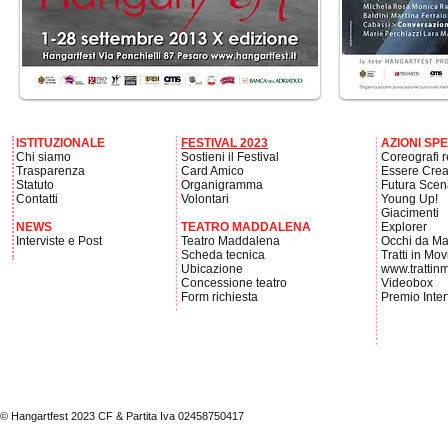
ISTITUZIONALE
FESTIVAL 2023
AZIONI SP
Chi siamo
Sostieni il Festival
Coreografi r
Trasparenza
Card Amico
Essere Crea
Statuto
Organigramma
Futura Scen
Contatti
Volontari
Young Up!
Giacimenti
NEWS
TEATRO MADDALENA
Explorer
Interviste e Post
Teatro Maddalena
Occhi da Ma
Scheda tecnica
Tratti in Mo
Ubicazione
www.trattin
Concessione teatro
Videobox
Form richiesta
Premio Inter
© Hangartfest 2023
CF & Partita Iva 02458750417